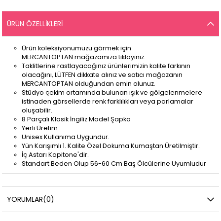
ÜRÜN ÖZELLIKLERI
Ürün koleksiyonumuzu görmek için
MERCANTOPTAN mağazamıza tıklayınız.
Taklitlerine rastlayacağınız ürünlerimizin kalite farkının
olacağını, LÜTFEN dikkate alınız ve satıcı mağazanın
MERCANTOPTAN olduğundan emin olunuz.
Stüdyo çekim ortamında bulunan ışık ve gölgelenmelere
istinaden görsellerde renk farklılıkları veya parlamalar
oluşabilir.
8 Parçalı Klasik İngiliz Model Şapka
Yerli Üretim
Unisex Kullanıma Uygundur.
Yün Karışımlı 1. Kalite Özel Dokuma Kumaştan Üretilmiştir.
İç Astarı Kapitone'dir.
Standart Beden Olup 56-60 Cm Baş Ölcülerine Uyumludur
YORUMLAR
(0)