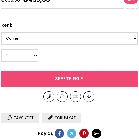
İndirim
Renk
TAVSIYE ET
YORUM YAZ
Paylaş